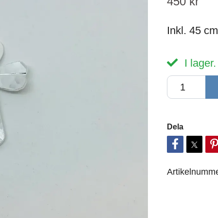
450 kr
Inkl. 45 cm
I lager.
Dela
Artikelnumme