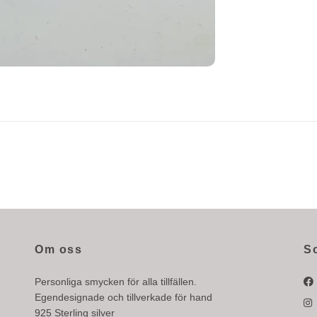
Om oss
S
Personliga smycken för alla tillfällen.
Egendesignade och tillverkade för hand
925 Sterling silver