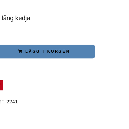
 lång kedja
LÄGG I KORGEN
r:
2241