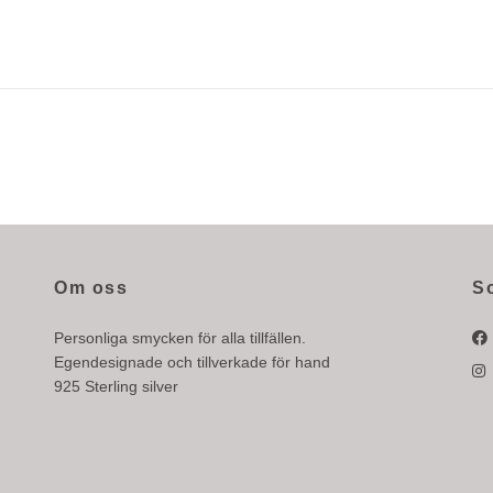
Om oss
S
Personliga smycken för alla tillfällen.
Egendesignade och tillverkade för hand
925 Sterling silver