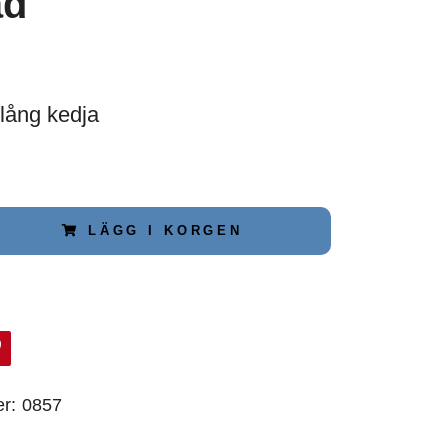
åd
 lång kedja
LÄGG I KORGEN
r:
0857