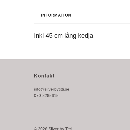
INFORMATION
Inkl 45 cm lång kedja
Kontakt
info@silverbytitti.se
070-3285615
© 2026 Silver by Titti