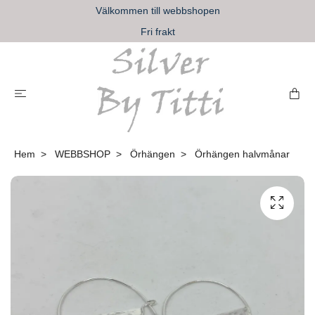
Välkommen till webbshopen
Fri frakt
Hem
WEBBSHOP
Örhängen
Örhängen halvmånar