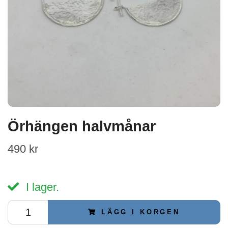
Örhängen halvmånar
490 kr
I lager.
LÄGG I KORGEN