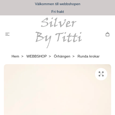
Välkommen till webbshopen
Fri frakt
Hem
WEBBSHOP
Örhängen
Runda krokar