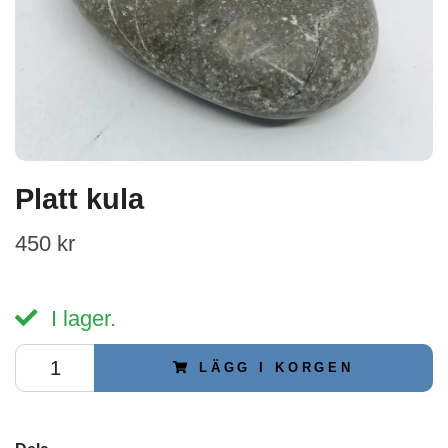
Platt kula
450 kr
I lager.
LÄGG I KORGEN