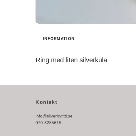
INFORMATION
Ring med liten silverkula
Kontakt
info@silverbytitti.se
070-3285615