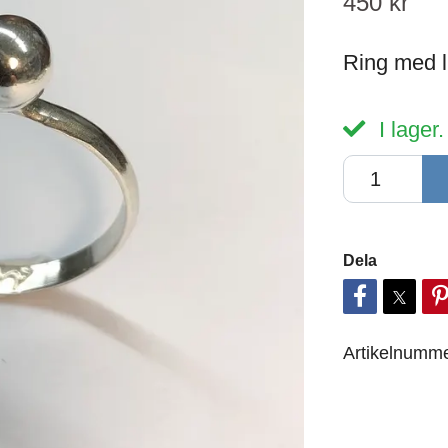
450 kr
Ring med li
I lager.
Dela
Artikelnumme