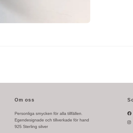
Om oss
S
Personliga smycken för alla tillfällen.
Egendesignade och tillverkade för hand
925 Sterling silver