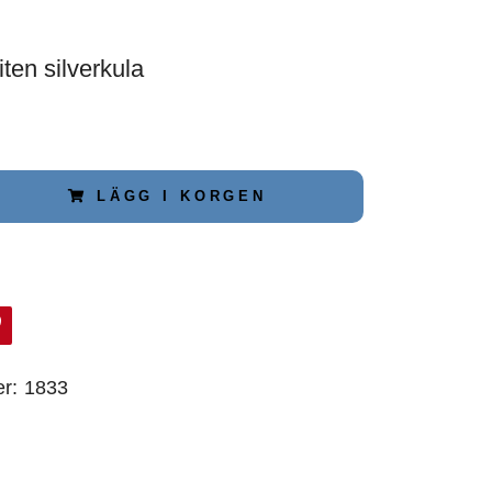
ten silverkula
LÄGG I KORGEN
r:
1833