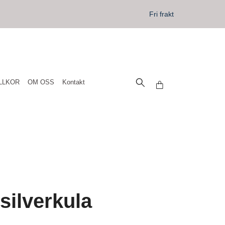
Fri frakt
LLKOR
OM OSS
Kontakt
 silverkula