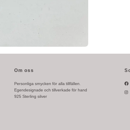
Om oss
S
Personliga smycken för alla tillfällen.
Egendesignade och tillverkade för hand
925 Sterling silver