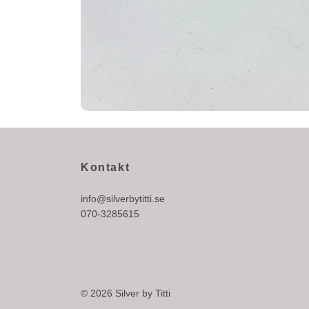
Kontakt
info@silverbytitti.se
070-3285615
© 2026 Silver by Titti